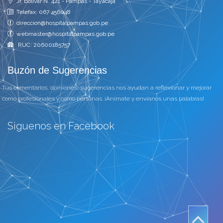
Jr. Bolivar N° 421 - Pampas - Tayacaja
Telefax: 067 456048
direccion@hospitalpampas.gob.pe
webmaster@hospitalpampas.gob.pe
RUC: 20600185757
Buzón de Sugerencias
Tus comentarios, opiniones, sugerencias nos ayudan a reflexionar y mejorar
como profesionales y como personas. ¡Anímate y envíanos unas palabras!
Siguenos en Facebook