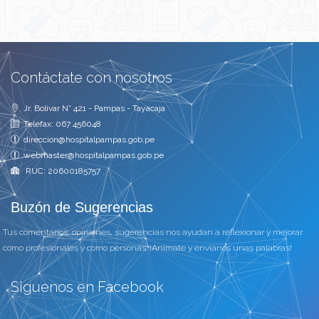
Contáctate con nosotros
Jr. Bolivar N° 421 - Pampas - Tayacaja
Telefax: 067 456048
direccion@hospitalpampas.gob.pe
webmaster@hospitalpampas.gob.pe
RUC: 20600185757
Buzón de Sugerencias
Tus comentarios, opiniones, sugerencias nos ayudan a reflexionar y mejorar
como profesionales y como personas. ¡Anímate y envíanos unas palabras!
Siguenos en Facebook