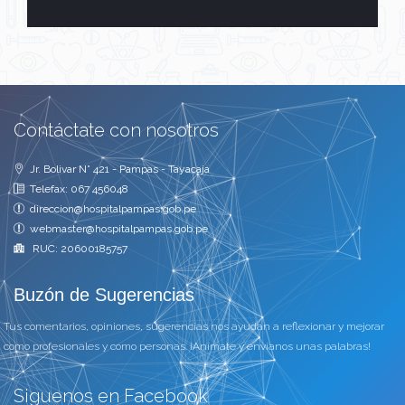
Contáctate con nosotros
Jr. Bolivar N° 421 - Pampas - Tayacaja
Telefax: 067 456048
direccion@hospitalpampas.gob.pe
webmaster@hospitalpampas.gob.pe
RUC: 20600185757
Buzón de Sugerencias
Tus comentarios, opiniones, sugerencias nos ayudan a reflexionar y mejorar
como profesionales y como personas. ¡Anímate y envíanos unas palabras!
Siguenos en Facebook