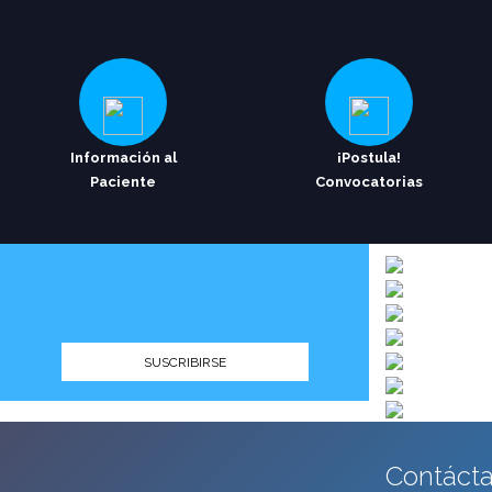
Información al
¡Postula!
Paciente
Convocatorias
EMAIL
SUSCRIBIRSE
Contácta