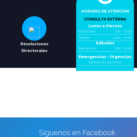
HORARIO DE ATENCIÓN
CONSULTA EXTERNA
Lunes a Viernes
Mañanas:
7:00 - 12:00
Tardes :
14:00 - 17:00
Sábados
Resoluciones
Mañanas :
7:00 - 12:00
Directorales
Emergencias - Urgencias
Abierto las 24 horas
Siguenos en Facebook