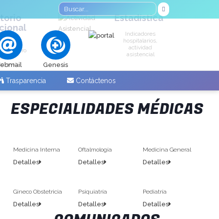
torio
Estadística
ucional
Indicadores
hospitalarios,
os a su
actividad
ón nuestro
asistencial
ctorio
ucional
ebmail
Genesis
Trasparencia
Contáctenos
ESPECIALIDADES MÉDICAS
Medicina Interna
Oftalmología
Medicina General
Detalles
Detalles
Detalles
Gineco Obstetricia
Psiquiatría
Pediatría
Detalles
Detalles
Detalles