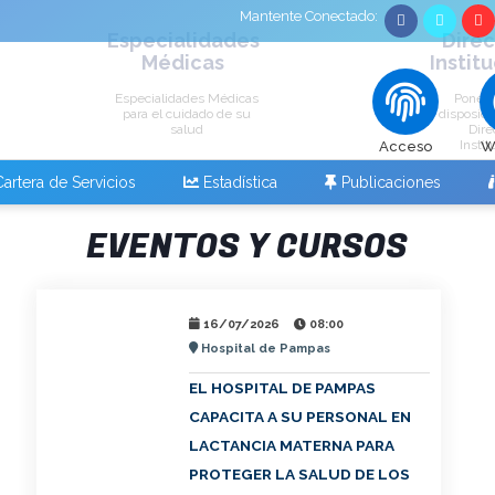
Mantente Conectado:
Especialidades
Direc
Médicas
Instit
Especialidades Médicas
Ponem
para el cuidado de su
disposici
salud
Dire
Instit
Acceso
W
artera de Servicios
Estadística
Publicaciones
EVENTOS Y CURSOS
16/07/2026
08:00
Hospital de Pampas
EL HOSPITAL DE PAMPAS
CAPACITA A SU PERSONAL EN
LACTANCIA MATERNA PARA
PROTEGER LA SALUD DE LOS