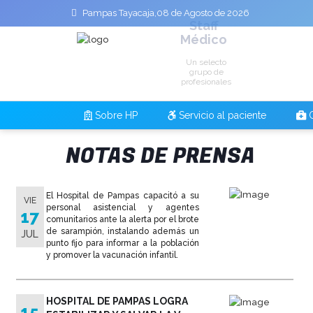
Pampas Tayacaja,08 de Agosto de 2026
Staff
Médico
Un selecto
grupo de
profesionales
Sobre HP
Servicio al paciente
C
NOTAS DE PRENSA
El Hospital de Pampas capacitó a su
VIE
personal asistencial y agentes
17
comunitarios ante la alerta por el brote
de sarampión, instalando además un
JUL
punto fijo para informar a la población
y promover la vacunación infantil.
HOSPITAL DE PAMPAS LOGRA
15